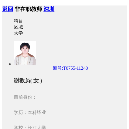
返回
非在职教师
深圳
科目
区域
大学
编号:T0755-11248
谢教员( 女 )
目前身份：
学历：本科毕业
学校：长江大学